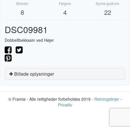
Billeder
Følgere
Synes godt om
8
4
22
DSC09981
Dobbeltbekkasin ved Højer
Billede oplysninger
© Framia - Alle rettigheder forbeholdes 2019 -
Retningslinjer
-
Privatliv