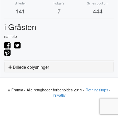
Billeder
Følgere
Synes godt om
141
7
444
i Gråsten
nat foto
Billede oplysninger
© Framia - Alle rettigheder forbeholdes 2019 -
Retningslinjer
-
Privatliv