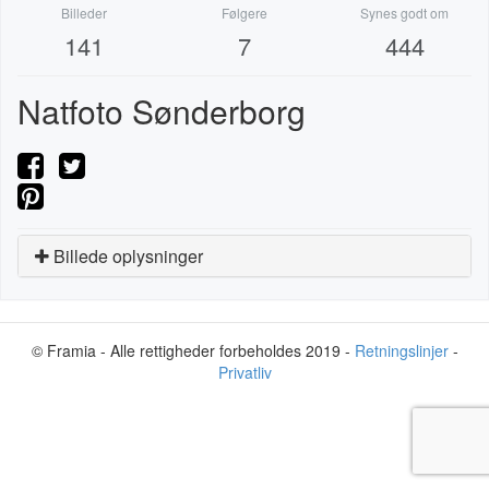
Billeder
Følgere
Synes godt om
141
7
444
Natfoto Sønderborg
Billede oplysninger
© Framia - Alle rettigheder forbeholdes 2019 -
Retningslinjer
-
Privatliv