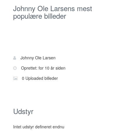
Johnny Ole Larsens mest
populære billeder
Bruger
Navn:
Johnny Ole Larsen
information
Oprettet: for 10 år siden
0 Uploaded billeder
Udstyr
Intet udstyr defineret endnu