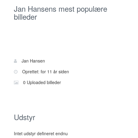
Jan Hansens mest populære
billeder
Bruger
Navn:
Jan Hansen
information
Oprettet: for 11 år siden
0 Uploaded billeder
Udstyr
Intet udstyr defineret endnu