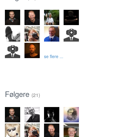
se flere ...
Følgere
(21)