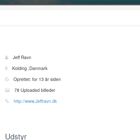
Bruger
Navn:
Jeff Ravn
information
Sted:
Kolding ,Danmark
Oprettet: for 13 år siden
78 Uploaded billeder
Website:
http://www.Jeffravn.dk
Udstyr