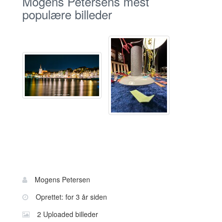
Mogens Petersens mest
populære billeder
Bruger
Navn:
Mogens Petersen
information
Oprettet: for 3 år siden
2 Uploaded billeder