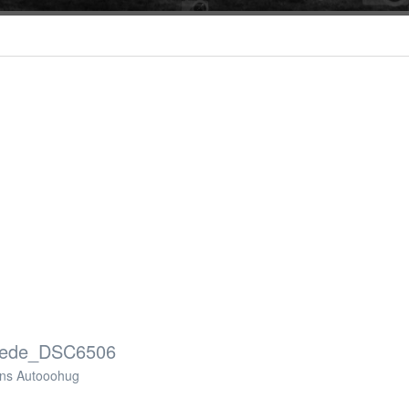
llede_DSC6506
ens Autooohug