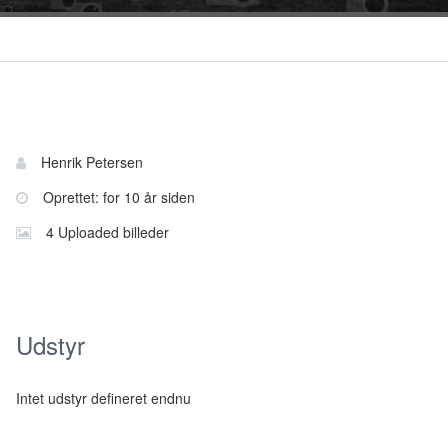
Bruger
Navn:
Henrik Petersen
information
Oprettet: for 10 år siden
4 Uploaded billeder
Udstyr
Intet udstyr defineret endnu