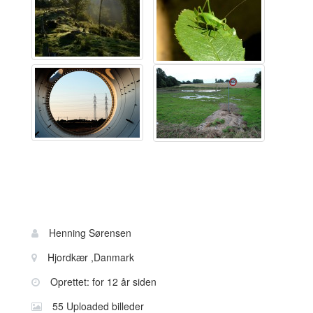
Bruger
Navn:
Henning Sørensen
information
Sted:
Hjordkær ,Danmark
Oprettet: for 12 år siden
55 Uploaded billeder