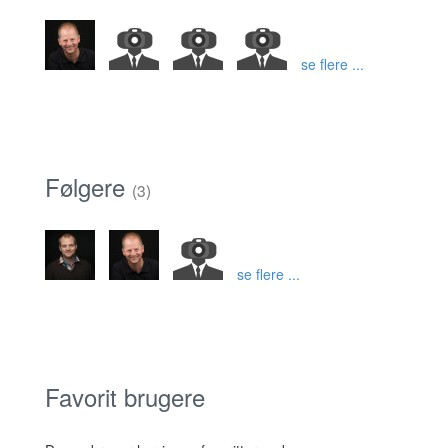
se flere ...
Følgere
(3)
se flere ...
Favorit brugere