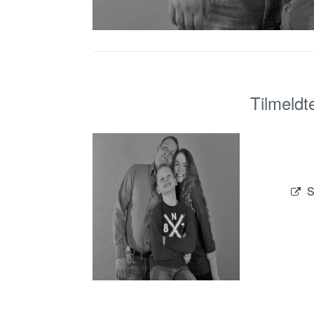
Tilmeldt
S