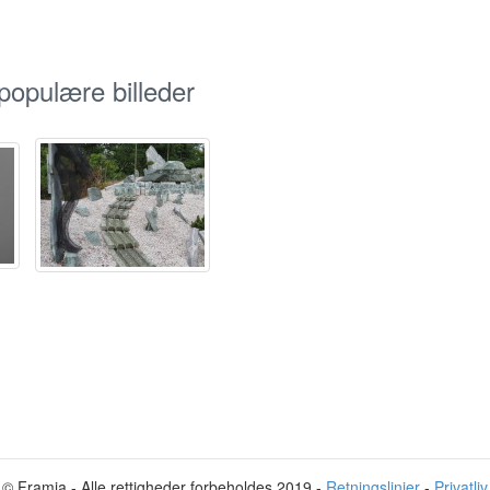
opulære billeder
© Framia - Alle rettigheder forbeholdes 2019 -
Retningslinjer
-
Privatliv