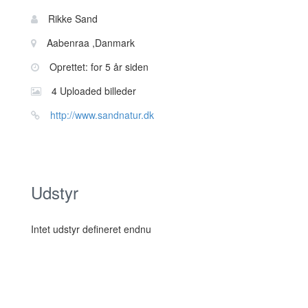
Bruger
Navn:
Rikke Sand
information
Sted:
Aabenraa ,Danmark
Oprettet: for 5 år siden
4 Uploaded billeder
Website:
http://www.sandnatur.dk
Udstyr
Intet udstyr defineret endnu