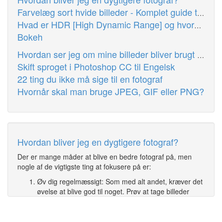
Farvelæg sort hvide billeder - Komplet guide til at få sort hvide billeder til at få lidt farve
Hvad er HDR [High Dynamic Range] og hvordan laver jeg det?
Bokeh
Hvordan ser jeg om mine billeder bliver brugt af andre?
Skift sproget i Photoshop CC til Engelsk
22 ting du ikke må sige til en fotograf
Hvornår skal man bruge JPEG, GIF eller PNG?
Hvordan bliver jeg en dygtigere fotograf?
Der er mange måder at blive en bedre fotograf på, men
nogle af de vigtigste ting at fokusere på er:
Øv dig regelmæssigt: Som med alt andet, kræver det
øvelse at blive god til noget. Prøv at tage billeder
hver dag, eller i det mindste så ofte som muligt, for at
få mest mulig erfaring og forbedre dine færdigheder.