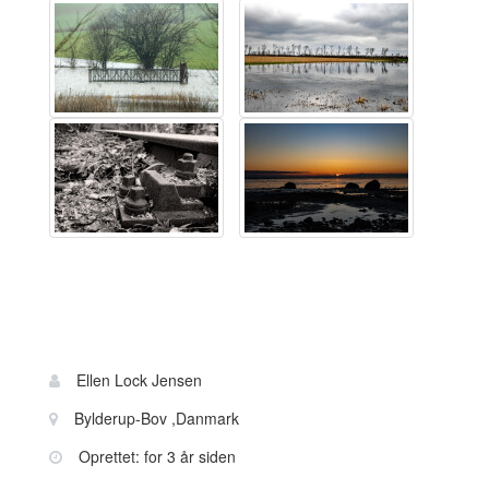
Bruger
Navn:
Ellen Lock Jensen
information
Sted:
Bylderup-Bov ,Danmark
Oprettet: for 3 år siden