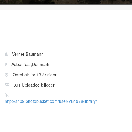
Bruger
Navn:
Verner Baumann
information
Sted:
Aabenraa ,Danmark
Oprettet: for 13 år siden
391 Uploaded billeder
Website:
http://s409.photobucket.com/user/VB1976/library/