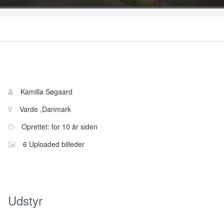
Bruger
Navn:
Kamilla Søgaard
information
Sted:
Varde ,Danmark
Oprettet: for 10 år siden
6 Uploaded billeder
Udstyr