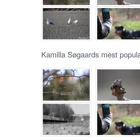
Kamilla Søgaards mest populæ