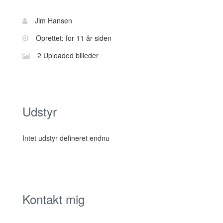
Bruger
Navn:
Jim Hansen
information
Oprettet: for 11 år siden
2 Uploaded billeder
Udstyr
Intet udstyr defineret endnu
Kontakt mig