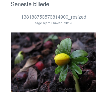
Seneste billede
138183753573814900_resized
tage hjem i haven. 2014