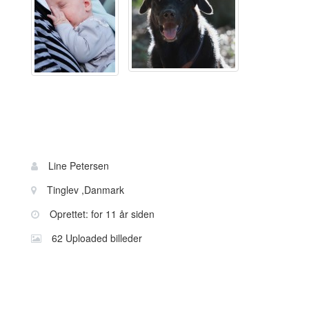
Bruger
Navn:
Line Petersen
information
Sted:
Tinglev ,Danmark
Oprettet: for 11 år siden
62 Uploaded billeder