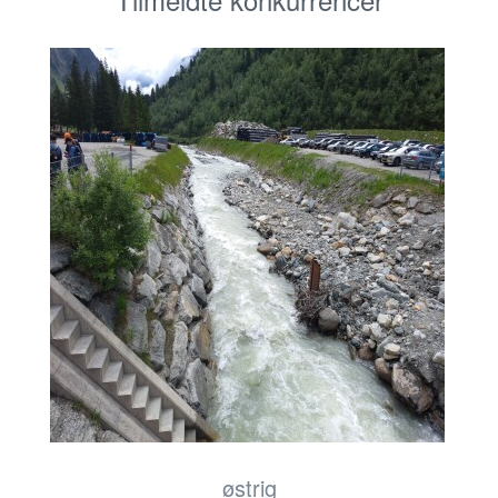
østrig