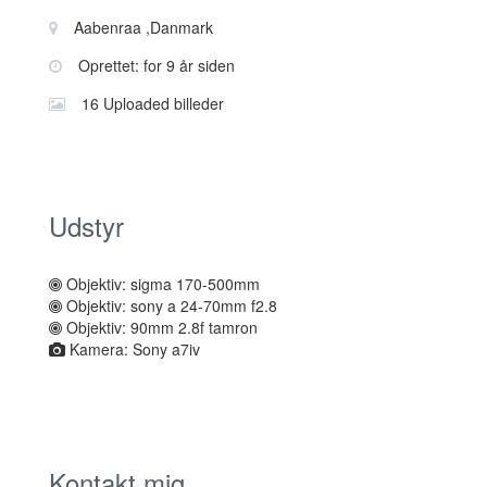
information
Sted:
Aabenraa ,Danmark
Oprettet: for 9 år siden
16 Uploaded billeder
Udstyr
Objektiv: sigma 170-500mm
Objektiv: sony a 24-70mm f2.8
Objektiv: 90mm 2.8f tamron
Kamera: Sony a7iv
Kontakt mig