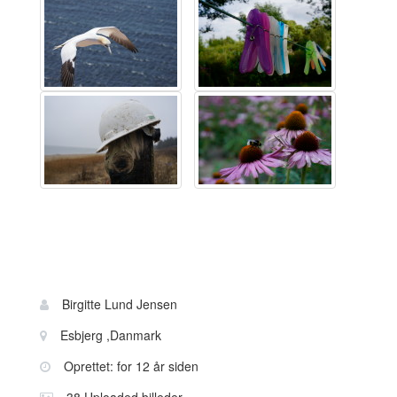
Bruger
Navn:
Birgitte Lund Jensen
information
Sted:
Esbjerg ,Danmark
Oprettet: for 12 år siden
38 Uploaded billeder