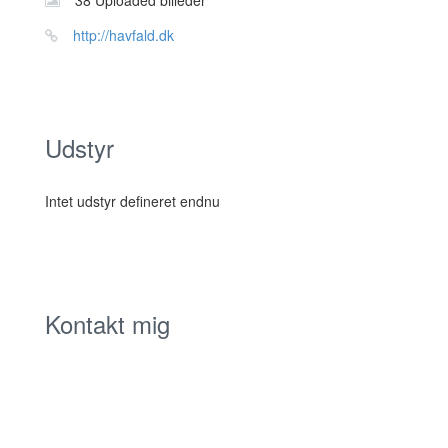
Website:
http://havfald.dk
Udstyr
Intet udstyr defineret endnu
Kontakt mig